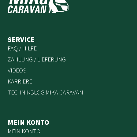
auf
der
Pro
gew
we
SERVICE
FAQ / HILFE
ZAHLUNG / LIEFERUNG
VIDEOS
KARRIERE
TECHNIKBLOG MIKA CARAVAN
MEIN KONTO
MEIN KONTO