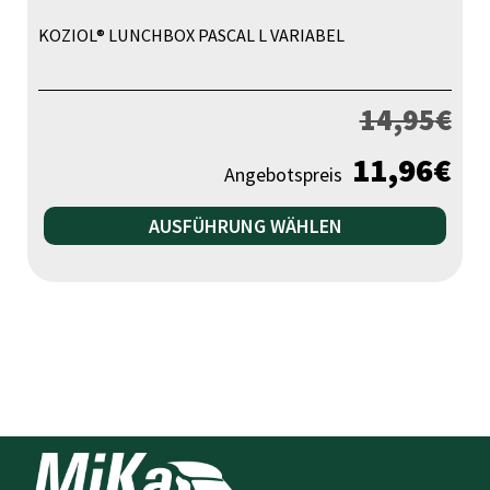
KOZIOL® LUNCHBOX PASCAL L VARIABEL
14,95
€
11,96
€
Angebotspreis
Die
AUSFÜHRUNG WÄHLEN
Pr
wei
me
Var
auf
Die
Opt
kö