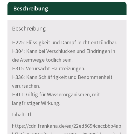
e
Beschreibung
r
n
a
Beschreibung
t
H225: Flüssigkeit und Dampf leicht entzündbar.
i
H304: Kann bei Verschlucken und Eindringen in
v
die Atemwege tödlich sein.
e
H315: Verursacht Hautreizungen.
:
H336: Kann Schläfrigkeit und Benommenheit
verursachen.
H411: Giftig für Wasserorganismen, mit
langfristiger Wirkung.
Inhalt: 1l
https://cdn.frankana.de/ea/22ed5694ceccbbb4ab