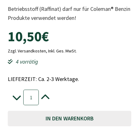
Betriebsstoff (Raffinat) darf nur für Coleman® Benzin
Produkte verwendet werden!
10,50
€
Zzgl. Versandkosten, Inkl. Ges. MwSt.
4 vorrätig
LIEFERZEIT: Ca. 2-3 Werktage.
Coleman
Fuel
-
+
Menge
A
IN DEN WARENKORB
l
t