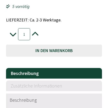
5 vorrätig
LIEFERZEIT: Ca. 2-3 Werktage.
moses
Der
-
+
Dino
aus
A
dem
IN DEN WARENKORB
Ei
l
(verschiedene
t
Varianten,
zufällige
e
Sortierung)
Beschreibung
Menge
r
n
Zusätzliche Informationen
a
t
Beschreibung
i