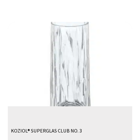
KOZIOL® SUPERGLAS CLUB NO. 3