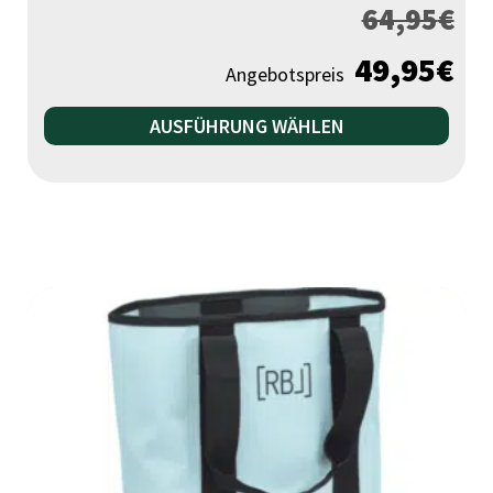
64,95
€
49,95
€
Angebotspreis
Die
AUSFÜHRUNG WÄHLEN
Pr
wei
me
Var
auf
Die
Opt
kö
auf
der
Pro