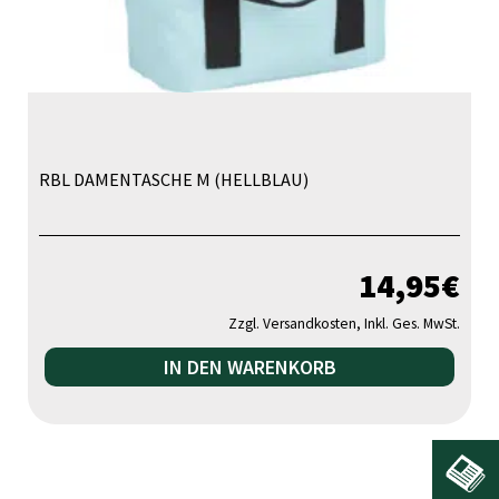
gew
we
RBL DAMENTASCHE M (HELLBLAU)
14,95
€
Zzgl. Versandkosten, Inkl. Ges. MwSt.
IN DEN WARENKORB