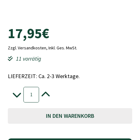
17,95
€
Zzgl. Versandkosten, Inkl. Ges. MwSt.
11 vorrätig
LIEFERZEIT: Ca. 2-3 Werktage.
RBL
Damentasche
-
+
L
(grün)
A
Menge
IN DEN WARENKORB
l
t
e