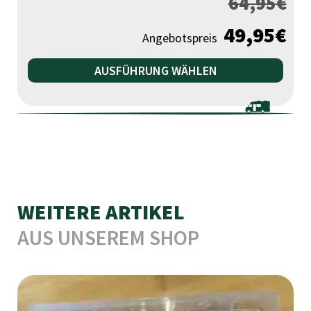
64,95
€
49,95
€
Angebotspreis
Die
AUSFÜHRUNG WÄHLEN
Pr
wei
me
Var
auf
Die
Opt
WEITERE ARTIKEL
kö
AUS UNSEREM SHOP
auf
der
Pro
gew