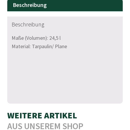
Beschreibung
r
n
a
Beschreibung
t
Maße (Volumen): 24,5 l
i
Material: Tarpaulin/ Plane
v
e
:
WEITERE ARTIKEL
AUS UNSEREM SHOP