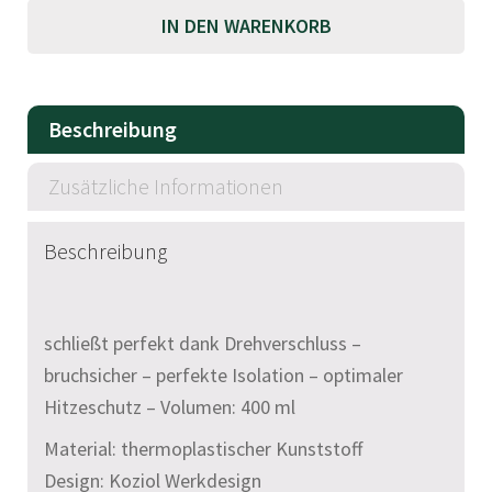
A
IN DEN WARENKORB
l
t
e
Beschreibung
r
n
Zusätzliche Informationen
a
t
Beschreibung
i
v
e
schließt perfekt dank Drehverschluss –
:
bruchsicher – perfekte Isolation – optimaler
Hitzeschutz – Volumen: 400 ml
Material: thermoplastischer Kunststoff
Design: Koziol Werkdesign