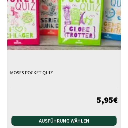
MOSES POCKET QUIZ
5,95
€
Die
AUSFÜHRUNG WÄHLEN
Pr