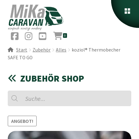
0
Start
Zubehör
Alles
koziol® Thermobecher
SAFE TO GO
ZUBEHÖR SHOP
Products
search
ANGEBOT!