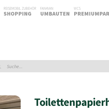
REISEMOBIL ZUBEHÖR
FAN4VAN
WCS
SHOPPING
UMBAUTEN
PREMIUMPA
ducts
rch
Toilettenpapier