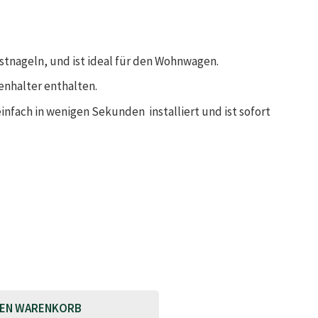
stnageln, und ist ideal für den Wohnwagen.
enhalter enthalten.
fach in wenigen Sekunden installiert und i
st sofort
A
DEN WARENKORB