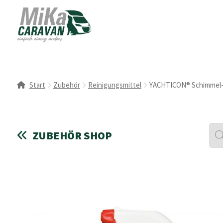
Start
Zubehör
Reinigungsmittel
YACHTICON® Schimmel- 
Pro
ZUBEHÖR SHOP
sea