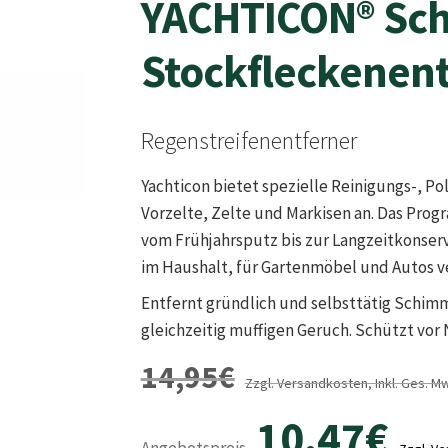
YACHTICON® Sc
Stockfleckenent
Regenstreifenentferner
Yachticon bietet spezielle Reinigungs-, Po
Vorzelte, Zelte und Markisen an. Das Pro
vom Frühjahrsputz bis zur Langzeitkonser
im Haushalt, für Gartenmöbel und Autos 
Entfernt gründlich und selbsttätig Schimm
gleichzeitig muffigen Geruch. Schützt vor 
14,95
€
Zzgl. Versandkosten, Inkl. Ges. M
10,47
€