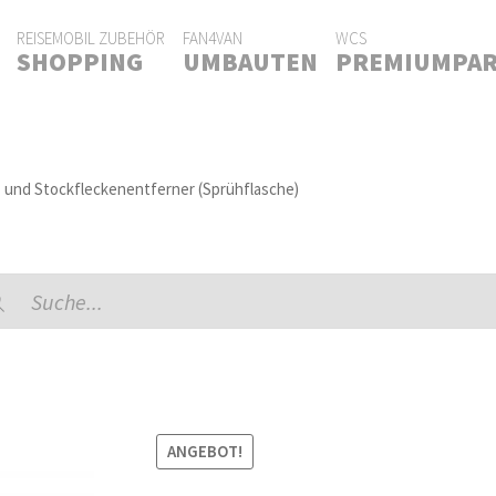
REISEMOBIL ZUBEHÖR
FAN4VAN
WCS
SHOPPING
UMBAUTEN
PREMIUMPA
und Stockfleckenentferner (Sprühflasche)
ducts
rch
ANGEBOT!