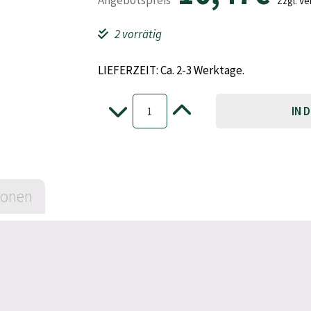
Angebotspreis
Zzgl. Ve
2 vorrätig
LIEFERZEIT: Ca. 2-3 Werktage.
YACHTICON®
Schimmel-
IN 
-
+
und
Stockfleckenentferner
(Sprühflasche)
Menge
ionen