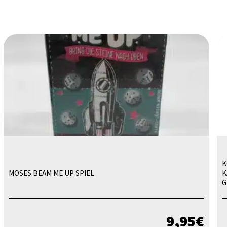
K
MOSES BEAM ME UP SPIEL
K
G
9,95
€