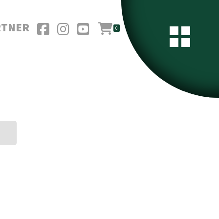
RTNER
0