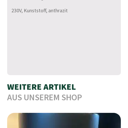
t
230V, Kunststoff, anthrazit
i
v
e
:
WEITERE ARTIKEL
AUS UNSEREM SHOP